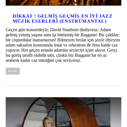
DIKKAT ! GELMIŞ GEÇMIŞ EN İYI JAZZ
MÜZIK ESERLERI (ENSTRÜMANTAL)
Geçen gün konserdeyiz; David Stanborn dinliyoruz. Adam
gelmiş yetmiş yaşına ama işi bitmemiş bir Başgann! Bir çaldılar;
bir coşturdular inanamazsın! Bilmeyen brolar için şöyle diyeyim
adam saksafon konusunda üstat ve orkestrası ile fena halde caz
yapıyor. Her geçen notada adamlar seyirciyi içine alıyor. Gerçi
bu görüş taraflı olabilir tabi, çünkü biz Başgann’lar en az
arabesk kadar caz müziğini çok seviyoruz.
devamı