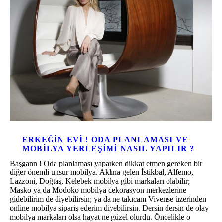
ERKEĞIN EVI ! ODA PLANLAMASI VE
MOBILYA YERLEŞIMI NASIL YAPILIR ?
Başgann ! Oda planlaması yaparken dikkat etmen gereken bir
diğer önemli unsur mobilya. Aklına gelen İstikbal, Alfemo,
Lazzoni, Doğtaş, Kelebek mobilya gibi markaları olabilir;
Masko ya da Modoko mobilya dekorasyon merkezlerine
gidebilirim de diyebilirsin; ya da ne takıcam Vivense üzerinden
online mobilya sipariş ederim diyebilirsin. Dersin dersin de olay
mobilya markaları olsa hayat ne güzel olurdu. Öncelikle o