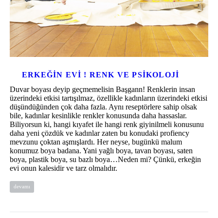
ERKEĞIN EVI ! RENK VE PSIKOLOJI
Duvar boyası deyip geçmemelisin Başgann! Renklerin insan
üzerindeki etkisi tartışılmaz, özellikle kadınların üzerindeki etkisi
düşündüğünden çok daha fazla. Aynı reseptörlere sahip olsak
bile, kadınlar kesinlikle renkler konusunda daha hassaslar.
Biliyorsun ki, hangi kıyafet ile hangi renk giyinilmeli konusunu
daha yeni çözdük ve kadınlar zaten bu konudaki profiency
mevzunu çoktan aşmışlardı. Her neyse, bugünkü malum
konumuz boya badana. Yani yağlı boya, tavan boyası, saten
boya, plastik boya, su bazlı boya…Neden mi? Çünkü, erkeğin
evi onun kalesidir ve tarz olmalıdır.
devamı