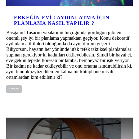
ERKEĞIN EVI ! AYDINLATMA IÇIN
PLANLAMA NASIL YAPILIR ?
Basgann! Tasarım yazılarının birçoğunda gördüğün gibi en
önemli şey iyi bir planlama yapmaktan geçiyor. Konu dekoratif
aydınlatma ürünleri olduğunda da aynı durum geçerli.
Biliyorsun, hayatın her yönünde ufak tefek taktiksel planlamalar
yapman gerekiyor ki kadınları etkileyebilesin. Şimdi bir hayal et,
eve geldin tepede floresan bir lamba, bembeyaz bir ışık veriyor.
Bir kadını ne kadar etkileyebilir ve onu ortama ısındırabilirsin ki,
aynı bindokuzyüzellilerden kalma bir kütüphane misali
ortamlardan kim etkilenir ki?
devamı