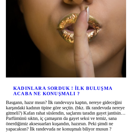
KADINLARA SORDUK ! ILK BULUŞMA
ACABA NE KONUŞMALI ?
Basgann, hazır mısın? İlk randevuyu kaptın, nereye gideceğini
karşındaki kadının tipine göre seçtin. (bkz. ilk randevuda nereye
gitmeli?) Kafan rahat süslendin, saçlarını taradın gayet jantisin…
Parfümünü sıktın, iç çamaşırın da gayet seksi ve temiz, sana
önerdiğimiz aksesuarları kuşandın, hazırsın. Peki şimdi ne
yapacaksın? İlk randevuda ne konuşmalı biliyor musun ?