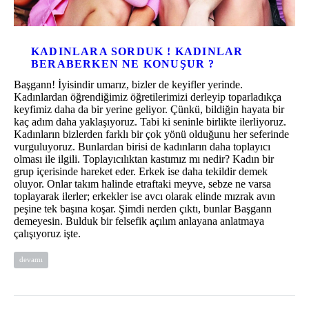
KADINLARA SORDUK ! KADINLAR
BERABERKEN NE KONUŞUR ?
Başgann! İyisindir umarız, bizler de keyifler yerinde.
Kadınlardan öğrendiğimiz öğretilerimizi derleyip toparladıkça
keyfimiz daha da bir yerine geliyor. Çünkü, bildiğin hayata bir
kaç adım daha yaklaşıyoruz. Tabi ki seninle birlikte ilerliyoruz.
Kadınların bizlerden farklı bir çok yönü olduğunu her seferinde
vurguluyoruz. Bunlardan birisi de kadınların daha toplayıcı
olması ile ilgili. Toplayıcılıktan kastımız mı nedir? Kadın bir
grup içerisinde hareket eder. Erkek ise daha tekildir demek
oluyor. Onlar takım halinde etraftaki meyve, sebze ne varsa
toplayarak ilerler; erkekler ise avcı olarak elinde mızrak avın
peşine tek başına koşar. Şimdi nerden çıktı, bunlar Başgann
demeyesin. Bulduk bir felsefik açılım anlayana anlatmaya
çalışıyoruz işte.
devamı