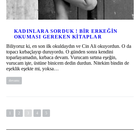
KADINLARA SORDUK ! BIR ERKEĞIN
OKUMASI GEREKEN KITAPLAR
Biliyoruz ki, en son ilk okuldaydın ve Cin Ali okuyordun. O da
topacı kırbaçlayıp duruyordu. O günden sonra kendini
toparlayamadın, kırbaca devam. Vurucam sırtına eşeğin,
vurucam işte, üstüne binicem dedin durdun. Nitekim bindin de
eşeklik eşekte mi, yoksa…
devamı
1
2
3
4
5