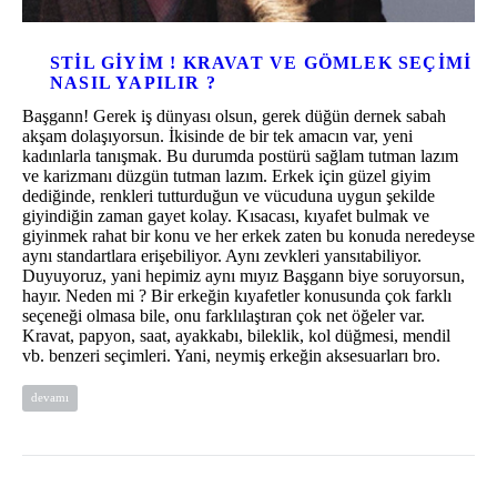
STIL GIYIM ! KRAVAT VE GÖMLEK SEÇIMI
NASIL YAPILIR ?
Başgann! Gerek iş dünyası olsun, gerek düğün dernek sabah
akşam dolaşıyorsun. İkisinde de bir tek amacın var, yeni
kadınlarla tanışmak. Bu durumda postürü sağlam tutman lazım
ve karizmanı düzgün tutman lazım. Erkek için güzel giyim
dediğinde, renkleri tutturduğun ve vücuduna uygun şekilde
giyindiğin zaman gayet kolay. Kısacası, kıyafet bulmak ve
giyinmek rahat bir konu ve her erkek zaten bu konuda neredeyse
aynı standartlara erişebiliyor. Aynı zevkleri yansıtabiliyor.
Duyuyoruz, yani hepimiz aynı mıyız Başgann biye soruyorsun,
hayır. Neden mi ? Bir erkeğin kıyafetler konusunda çok farklı
seçeneği olmasa bile, onu farklılaştıran çok net öğeler var.
Kravat, papyon, saat, ayakkabı, bileklik, kol düğmesi, mendil
vb. benzeri seçimleri. Yani, neymiş erkeğin aksesuarları bro.
devamı