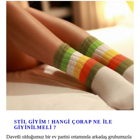
STIL GIYIM ! HANGI ÇORAP NE ILE
GIYINILMELI ?
Davetli olduğumuz bir ev partisi ortamında arkadaş grubumuzla