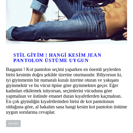
STIL GIYIM ! HANGI KESIM JEAN
PANTOLON ÜSTÜME UYGUN
Başgann ! Kot pantolon seçimi yaparken en önemli şeylerden
birisi kesimin doğru şekilde üzerine oturmasıdır. Biliyorsun ki,
iyi giyinmenin bir numaralı kuralı üzerine oturan ve yakışanı
giyinmektir ve bu vücut tipine göre giyinmekten geçer. Eğer
kadınları etkilemek istiyorsan, seçimlerini vücuduna göre
yapmalısın ve üstünde emanet duran kıyafetlerden kaçmalısın.
En çok giyindiğin kıyafetlerinden birisi de kot pantolonun
olduğuna göre, al bakalım sana hangi kesim kot pantolon üstüme
uygun sorularına cevaplar.
devamı