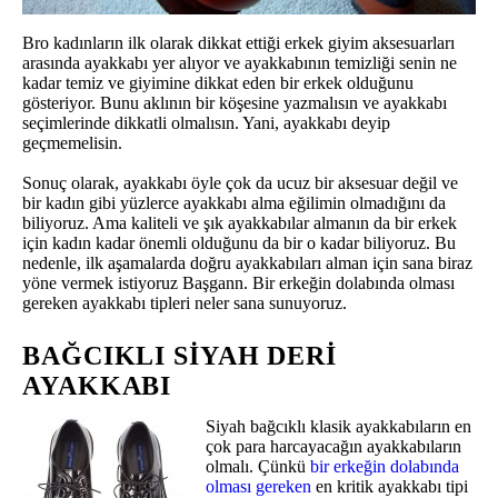
Bro kadınların ilk olarak dikkat ettiği erkek giyim aksesuarları
arasında ayakkabı yer alıyor ve ayakkabının temizliği senin ne
kadar temiz ve giyimine dikkat eden bir erkek olduğunu
gösteriyor. Bunu aklının bir köşesine yazmalısın ve ayakkabı
seçimlerinde dikkatli olmalısın. Yani, ayakkabı deyip
geçmemelisin.
Sonuç olarak, ayakkabı öyle çok da ucuz bir aksesuar değil ve
bir kadın gibi yüzlerce ayakkabı alma eğilimin olmadığını da
biliyoruz. Ama kaliteli ve şık ayakkabılar almanın da bir erkek
için kadın kadar önemli olduğunu da bir o kadar biliyoruz. Bu
nedenle, ilk aşamalarda doğru ayakkabıları alman için sana biraz
yöne vermek istiyoruz Başgann. Bir erkeğin dolabında olması
gereken ayakkabı tipleri neler sana sunuyoruz.
BAĞCIKLI SIYAH DERI
AYAKKABI
Siyah bağcıklı klasik ayakkabıların en
çok para harcayacağın ayakkabıların
olmalı. Çünkü
bir erkeğin dolabında
olması gereken
en kritik ayakkabı tipi