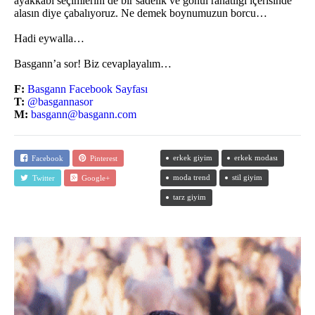
ayakkabı seçimlerini de bir sadelik ve gönül rahatlığı içerisinde
alasın diye çabalıyoruz. Ne demek boynumuzun borcu…
Hadi eywalla…
Basgann’a sor! Biz cevaplayalım…
F:
Basgann Facebook Sayfası
T:
@basgannasor
M:
basgann@basgann.com
erkek giyim
erkek modası
Facebook
Pinterest
moda trend
stil giyim
Twitter
Google+
tarz giyim