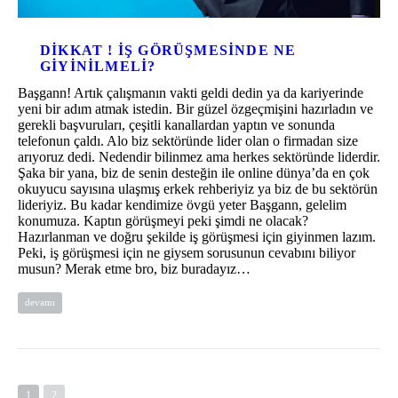
DIKKAT ! IŞ GÖRÜŞMESINDE NE
GIYINILMELI?
Başgann! Artık çalışmanın vakti geldi dedin ya da kariyerinde
yeni bir adım atmak istedin. Bir güzel özgeçmişini hazırladın ve
gerekli başvuruları, çeşitli kanallardan yaptın ve sonunda
telefonun çaldı. Alo biz sektöründe lider olan o firmadan size
arıyoruz dedi. Nedendir bilinmez ama herkes sektöründe liderdir.
Şaka bir yana, biz de senin desteğin ile online dünya’da en çok
okuyucu sayısına ulaşmış erkek rehberiyiz ya biz de bu sektörün
lideriyiz. Bu kadar kendimize övgü yeter Başgann, gelelim
konumuza. Kaptın görüşmeyi peki şimdi ne olacak?
Hazırlanman ve doğru şekilde iş görüşmesi için giyinmen lazım.
Peki, iş görüşmesi için ne giysem sorusunun cevabını biliyor
musun? Merak etme bro, biz buradayız…
devamı
1
2