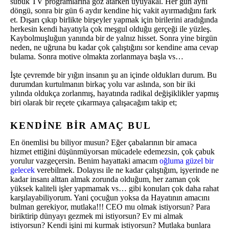
subuk TV programlarına göz atarken uyuyakal. Her gün aynı
döngü, sonra bir gün 6 aydır kendine hiç vakit ayırmadığını fark
et. Dışarı çıkıp birlikte birşeyler yapmak için birilerini aradığında
herkesin kendi hayatıyla çok meşgul olduğu gerçeği ile yüzleş.
Kaybolmuşluğun yanında bir de yalnız hisset. Sonra yine birgün
neden, ne uğruna bu kadar çok çalıştığını sor kendine ama cevap
bulama. Sonra motive olmakta zorlanmaya başla vs…
İşte çevremde bir yığın insanın şu an içinde oldukları durum. Bu
durumdan kurtulmanın birkaç yolu var aslında, son bir iki
yılında oldukça zorlanmış, hayatında radikal değişiklikler yapmış
biri olarak bir reçete çıkarmaya çalışacağım takip et;
KENDINE BIR AMAÇ BUL
En önemlisi bu biliyor musun? Eğer çabalarının bir amaca
hizmet ettiğini düşünmüyorsan mücadele edemezsin, çok çabuk
yorulur vazgeçersin. Benim hayattaki amacım
oğluma güzel bir
gelecek
verebilmek. Dolayısı ile ne kadar çalıştığım, işyerinde ne
kadar insanı alttan almak zorunda olduğum, her zaman çok
yüksek kaliteli işler yapmamak vs… gibi konuları çok daha rahat
karşılayabiliyorum. Yani çocuğun yoksa da Hayatının amacını
bulman gerekiyor, mutlaka!!! CEO mu olmak istiyorsun? Para
biriktirip dünyayı gezmek mi istiyorsun? Ev mi almak
istiyorsun? Kendi işini mi kurmak istiyorsun? Mutlaka bunlara