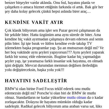
benzer birşeyler vardır aklında. Onu bul, hayatını planla ve
çalışırken o amaca hizmet ettiğinin farkında ol artık. Bak gör her
şey daha kolay gelecek çünkü hepsi aslında birer araç…
KENDINE VAKIT AYIR
Çok klasik biliyorum ama işler sen Pazar gecesi çalışmasan da
bir şekilde biter. Hatta üzgünüm ama aynı sürede de biter. Ama
kendine hiç vakit ayırmadan çalışmaya devam edersen asıl senin
pilin biter. İşi işte bırak ve lütfen kendine evde takılıp TV
izlemekten başka programlar yap. Şu an mutsuzsun değil mi? Ve
her boş vaktinde aynı şeyleri yapıyorsun??? Aynı şeyleri yaparak
farklı bir sonuç elde edemezsin. Bugüne kadar hiç yapmadığın
şeyler yap, işe yaramazsa farklı insanlar sok hayatına, en olmadı
işini değiştir. Mevcut durumdan memnun değilsen ilerlediğin
yolu değiştireceksin, başka yolu yok!!!
HAYATINI SADELEŞTIR
BMW’si olan birine Ford Focus teklif ederek onu mutlu
edemezsin değil mi? Porsche’si olan biri de BMW ile mutlu
olmaz. Standartların ne kadar yükselirse
mutlu olman
da o kadar
zorlaşacaktır. Dolayısı ile hayatını mümkün olduğu kadar
sadeleştir. Radikal gelecek biliyorum ama araban varsa sat, lüks