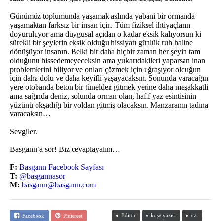
Günümüz toplumunda yaşamak aslında yabani bir ormanda
yaşamaktan farksız bir insan için. Tüm fiziksel ihtiyaçların
doyuruluyor ama duygusal açıdan o kadar eksik kalıyorsun ki
sürekli bir şeylerin eksik olduğu hissiyatı günlük ruh haline
dönüşüyor insanın. Belki bir daha hiçbir zaman her şeyin tam
olduğunu hissedemeyeceksin ama yukarıdakileri yaparsan inan
problemlerini biliyor ve onları çözmek için uğraşıyor olduğun
için daha dolu ve daha keyifli yaşayacaksın. Sonunda varacağın
yere otobanda beton bir tünelden gitmek yerine daha meşakkatli
ama sağında deniz, solunda orman olan, hafif yaz esintisinin
yüzünü okşadığı bir yoldan gitmiş olacaksın. Manzaranın tadına
varacaksın…
Sevgiler.
Basgann’a sor! Biz cevaplayalım…
F:
Basgann Facebook Sayfası
T:
@basgannasor
M:
basgann@basgann.com
Editör
köşe yazısı
ozi
Facebook
Pinterest