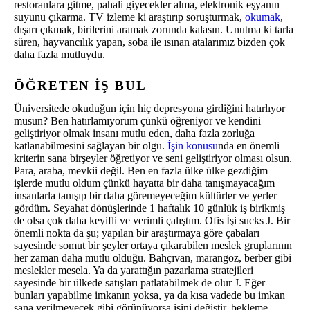
restoranlara gitme, pahali giyecekler alma, elektronik eşyanın
suyunu çıkarma. TV izleme ki araştırıp soruşturmak,
okumak
,
dışarı çıkmak, birilerini aramak zorunda kalasın. Unutma ki tarla
süren, hayvancılık yapan, soba ile ısınan atalarımız bizden çok
daha fazla mutluydu.
ÖĞRETEN İŞ BUL
Üniversitede okuduğun için hiç depresyona girdiğini hatırlıyor
musun? Ben hatırlamıyorum çünkü öğreniyor ve kendini
geliştiriyor olmak insanı mutlu eden, daha fazla zorluğa
katlanabilmesini sağlayan bir olgu.
İşin konusu
nda en önemli
kriterin sana birşeyler öğretiyor ve seni geliştiriyor olması olsun.
Para, araba, mevkii değil. Ben en fazla ülke ülke gezdiğim
işlerde mutlu oldum çünkü hayatta bir daha tanışmayacağım
insanlarla tanışıp bir daha göremeyeceğim kültürler ve yerler
gördüm. Seyahat dönüşlerinde 1 haftalık 10 günlük iş birikmiş
de olsa çok daha keyifli ve verimli çalıştım. Ofis İşi sucks J. Bir
önemli nokta da şu; yapılan bir araştırmaya göre çabaları
sayesinde somut bir şeyler ortaya çıkarabilen meslek gruplarının
her zaman daha mutlu olduğu. Bahçıvan, marangoz, berber gibi
meslekler mesela. Ya da yarattığın pazarlama stratejileri
sayesinde bir ülkede satışları patlatabilmek de olur J. Eğer
bunları yapabilme imkanın yoksa, ya da kısa vadede bu imkan
sana verilmeyecek gibi görünüyorsa işini değiştir, bekleme.