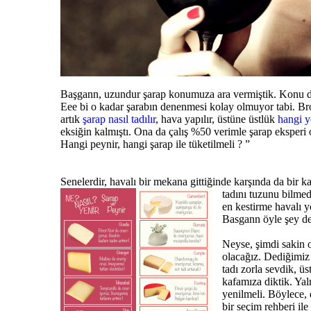
Başgann, uzundur şarap konumuza ara vermiştik. Konu deri
Eee bi o kadar şarabın denenmesi kolay olmuyor tabi. Bro
artık
şarap nasıl tadılır
, hava yapılır, üstüne üstlük
hangi y
eksiğin kalmıştı. Ona da çalış %50 verimle şarap eksperi o
Hangi peynir, hangi şarap ile tüketilmeli ? ”
Senelerdir, havalı bir mekana gittiğinde karşında da bir k
tadını tuzunu bilme
en kestirme havalı 
Basgann öyle şey de
Neyse, şimdi sakin ol
olacağız. Dediğimiz 
tadı zorla sevdik, ü
kafamıza diktik. Yal
yenilmeli. Böylece, 
bir seçim rehberi i