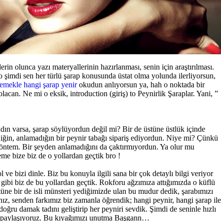
n olunca yazı materyallerinin hazırlanması, senin için araştırılması.
 şimdi sen her türlü şarap konusunda üstat olma yolunda ilerliyorsun,
emekle hangi şarap yenir
okudun anlıyorsun ya, hah o noktada bir
lacan. Ne mi o eksik, introduction (giriş) to Peynirlik Şaraplar. Yani, ”
adın varsa, şarap söylüyordun değil mi? Bir de üstüne üstlük içinde
diğin, anlamadığın bir peynir tabağı sipariş ediyordun. Niye mi? Çünkü
yöntem. Bir şeyden anlamadığını da çaktırmıyordun. Ya olur mu
me bize biz de o yollardan geçtik bro !
 ve bizi dinle. Biz bu konuyla ilgili sana bir çok detaylı bilgi veriyor
gibi biz de bu yollardan geçtik. Rokforu ağzımıza attığımızda o küflü
stüne bir de isli münsteri yediğimizde ulan bu mudur dedik, şarabımızı
nız, senden farkımız biz zamanla öğrendik; hangi peynir, hangi şarap ile
doğru damak tadını geliştirip her peyniri sevdik. Şimdi de seninle hızlı
le paylaşıyoruz. Bu kıyağımızı unutma Başgann…