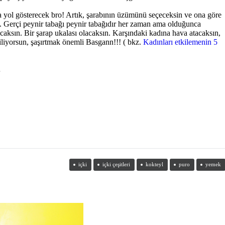
a yol gösterecek bro! Artık, şarabının üzümünü seçeceksin ve ona göre
n. Gerçi peynir tabağı peynir tabağıdır her zaman ama olduğunca
lacaksın. Bir şarap ukalası olacaksın. Karşındaki kadına hava atacaksın,
iliyorsun, şaşırtmak önemli Basgann!!! ( bkz.
Kadınları etkilemenin 5
…
içki
içki çeşitleri
kokteyl
puro
yemek