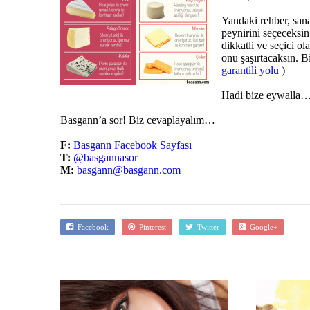
Yandaki rehber, san
peynirini seçeceksi
dikkatli ve seçici o
onu şaşırtacaksın. B
garantili yolu
)
Hadi bize eywalla
Basgann’a sor! Biz cevaplayalım…
F:
Basgann Facebook Sayfası
T:
@basgannasor
M:
basgann@basgann.com
Facebook
Pinterest
Twitter
Google+