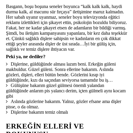
Basgann, boşu boşuna seneler boyunca “kalk kalk kalk, haydi
durma kalk, al macunu sür fırçaya” iletişimine maruz kalmadın.
Her sabah uyanır uyanmaz, seneler boyu televizyonda eğitici
reklamı izlettikleri için şikayet ettin, psikolojin bozuldu biliyoruz.
Fakat, her ne kadar şikayet etsen de adamların bir bildiği varmış.
Şimdi, bu iletişim kampanyasını yapanlara, bir kez daha teşekkür
et. Çünkü sağlıklı dişlere sahipsin ve kadınların en çok dikkat
ettiği şeyler arasında dişler de üst sırada…İyi bir gülüş için,
sağlıklı ve temiz dişlere ihtiyacın var.
Peki ya, ne dediler?
Dişlerine, güldüğünde alması lazım beni. Erkeğin güleni
makbuldur. Güzel güleni. Sonra ellerine bakarım. Aslında
gözleri, dişleri, elleri bütün bende. Gözlerini kısıp iyi
güldüğünde, kızı da saçından seviyorsa tamamdır bu iş…
Gülüşüne bakarım güzel gülmesi önemli yalandan
güldüğünde anlarım pis yalancı derim, içten gülmeli aynı kocam
gibi
Aslında gözlerine bakarım. Yalnız, gözler efsane ama dişler
pisse, o da olmaz.
Dişlerine bakarım temiz olmalı
ERKEĞIN ELLERI VE