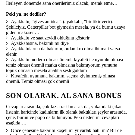
İlerleyen dönemde sana önerilerimiz olacak, merak etme…
Peki ya, ne dediler?
Ayakkabı, “gives an idea”. (ayakkabı, “bir fikir verir).
Şekilciyiz, Catterpillar bot giymesin mesela, ya da burnu uzaya
giden makosen…
Ayakkabı ve saat zevkli olduğınu gösterir
Ayakkabısına, bakımlı mı diye
Ayakkabılarına da bakarım, ordan kro olma ihtimali varsa
elenir.
Ayakkabı modern olması önemli kıyafeti ile uyumlu olması
temiz olması önemli marka olmasına bakmıyorum yumurta
topuk olmasın mesela ahahha sesli güldüm
Kıyafetin uyumuna bakarım, saçma giyinmemiş olması
önemli. Temiz olması çok önemli
SON OLARAK. AL SANA BONUS
Cevaplar arasında, çok fazla rastlamasak da, yukarıdaki çıkan
listenin haricinde kadınların ilk olarak baktıkları şeyler arasında,
çene, burun ve popo da bulunuyor. Peki neden mi cevapları
aşağıda….
Önce çenesine bakarım köşeli mi yuvarlak hatlı mı? Bir de