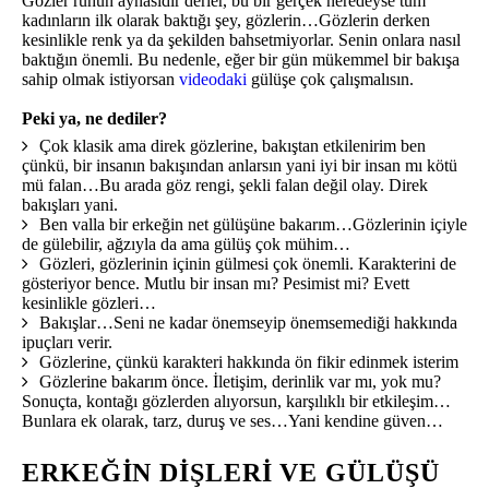
Gözler ruhun aynasıdır derler, bu bir gerçek neredeyse tüm
kadınların ilk olarak baktığı şey, gözlerin…Gözlerin derken
kesinlikle renk ya da şekilden bahsetmiyorlar. Senin onlara nasıl
baktığın önemli. Bu nedenle, eğer bir gün mükemmel bir bakışa
sahip olmak istiyorsan
videodaki
gülüşe çok çalışmalısın.
Peki ya, ne dediler?
Çok klasik ama direk gözlerine, bakıştan etkilenirim ben
çünkü, bir insanın bakışından anlarsın yani iyi bir insan mı kötü
mü falan…Bu arada göz rengi, şekli falan değil olay. Direk
bakışları yani.
Ben valla bir erkeğin net gülüşüne bakarım…Gözlerinin içiyle
de gülebilir, ağzıyla da ama gülüş çok mühim…
Gözleri, gözlerinin içinin gülmesi çok önemli. Karakterini de
gösteriyor bence. Mutlu bir insan mı? Pesimist mi? Evett
kesinlikle gözleri…
Bakışlar…Seni ne kadar önemseyip önemsemediği hakkında
ipuçları verir.
Gözlerine, çünkü karakteri hakkında ön fikir edinmek isterim
Gözlerine bakarım önce. İletişim, derinlik var mı, yok mu?
Sonuçta, kontağı gözlerden alıyorsun, karşılıklı bir etkileşim…
Bunlara ek olarak, tarz, duruş ve ses…Yani kendine güven…
ERKEĞIN DIŞLERI VE GÜLÜŞÜ