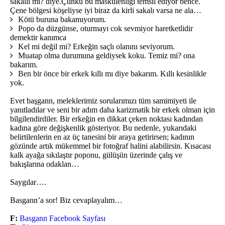
sakallı mı? diye.Çünkü bu maskülenliği temsil ediyor bence.
Çene bölgesi köşeliyse iyi biraz da kirli sakalı varsa ne ala…
Kötü buruna bakamıyorum.
Popo da düzgünse, oturmayı cok sevmiyor haretketlidir
demektir kanımca
Kel mi değil mi? Erkeğin saçlı olanını seviyorum.
Muatap olma durumuna geldiysek koku. Temiz mi? ona
bakarım.
Ben bir önce bir erkek kıllı mı diye bakarım. Kıllı kesinlikle
yok.
Evet başgann, meleklerimiz sorularımızı tüm samimiyeti ile
yanıtladılar ve seni bir adım daha karizmatik bir erkek olman için
bilgilendirdiler. Bir erkeğin en dikkat çeken noktası kadından
kadına göre değişkenlik gösteriyor. Bu nedenle, yukarıdaki
belirtilenlerin en az üç tanesini bir araya getirirsen; kadının
gözünde artık mükemmel bir fotoğraf halini alabilirsin. Kısacası
kalk ayağa sıkılaştır poponu, gülüşün üzerinde çalış ve
bakışlarına odaklan…
Saygılar….
Basgann’a sor! Biz cevaplayalım…
F:
Basgann Facebook Sayfası