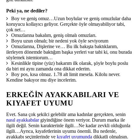
Peki ya, ne dediler?
Boy ve geniş omuz…Uzun boylular ve geniş omuzlular daha
koruyucu kollayıcı geliyor. Gerçekte öyle olmayabiliyor tabi,
çok net…
Omuzlarına bakalım, geniş olmalı omuzları.
Boyu uzun olmalı; bir nedeni yok öyle seviyorum
Omuzlarına, Dişlerine ve… Bu ilk bakışta baktıklarım,
ilerleyen dönemde baktığım başka yerleri var tabi ki, onu burada
söylemek istemiorum…
Kesinlikle tipine (yüz) bakarım ilk olarak, şöyle boylu poslu
da biri mi aynı zamanda ona dikkat ederim.
Boy pos, kısa olmaz. 1.78 alt limit mesela. Kilolu never.
Kendine bakıyor mu diye incelerim.
ERKEĞIN AYAKKABILARI VE
KIYAFET UYUMU
Evet. Sana çok şekilci gelebilir ama kadınlar gerçekten, senin
nasıl ayakkabılar
giyindiğine önem veriyor. Durum marka ile
ilgili değil. Senin karakterinle ilgili…Ne kadar zevkli olduğunla
ilgili…Ayrıca, kıyafetlerinin uyumu önemli. Bu nedenle,
ayakkabı seçimlerinde ve
kıyafet uyumunda
dikkatli olmalısın.