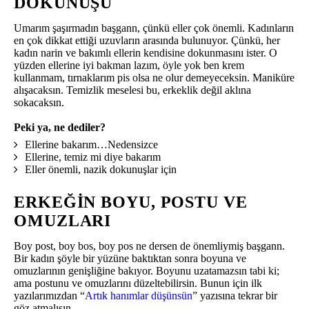
DOKUNUŞU
Umarım şaşırmadın başgann, çünkü eller çok önemli. Kadınların
en çok dikkat ettiği uzuvların arasında bulunuyor. Çünkü, her
kadın narin ve bakımlı ellerin kendisine dokunmasını ister. O
yüzden ellerine iyi bakman lazım, öyle yok ben krem
kullanmam, tırnaklarım pis olsa ne olur demeyeceksin. Maniküre
alışacaksın. Temizlik meselesi bu, erkeklik değil aklına
sokacaksın.
Peki ya, ne dediler?
Ellerine bakarım…Nedensizce
Ellerine, temiz mi diye bakarım
Eller önemli, nazik dokunuşlar için
ERKEĞIN BOYU, POSTU VE
OMUZLARI
Boy post, boy bos, boy pos ne dersen de önemliymiş başgann.
Bir kadın şöyle bir yüzüne baktıktan sonra boyuna ve
omuzlarının genişliğine bakıyor. Boyunu uzatamazsın tabi ki;
ama postunu ve omuzlarını düzeltebilirsin. Bunun için ilk
yazılarımızdan “
Artık hanımlar düşünsün
” yazısına tekrar bir
göz atmalısın.