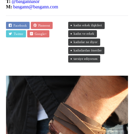
T:
@basgannasor
M:
basgann@basgann.com
kadın erkek ilişkileri
Facebook
Pinterest
kadın ve erkek
Twitter
Google+
kadınlar ne diyor
kadınlardan öneriler
tavsiye ediyorum