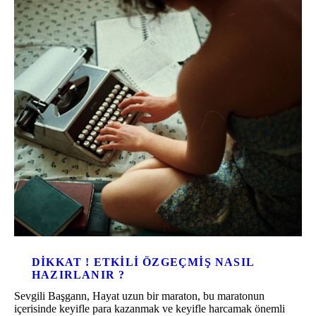
DIKKAT ! ETKILI ÖZGEÇMIŞ NASIL
HAZIRLANIR ?
Sevgili Başgann, Hayat uzun bir maraton, bu maratonun
içerisinde keyifle para kazanmak ve keyifle harcamak önemli