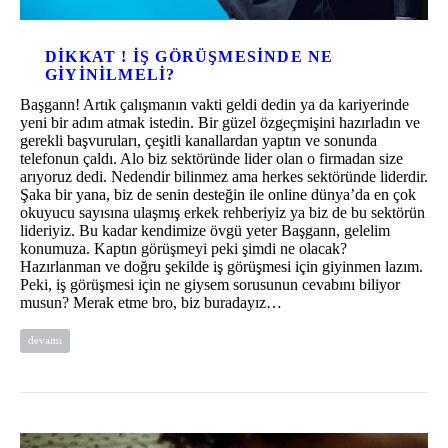
DIKKAT ! IŞ GÖRÜŞMESINDE NE
GIYINILMELI?
Başgann! Artık çalışmanın vakti geldi dedin ya da kariyerinde
yeni bir adım atmak istedin. Bir güzel özgeçmişini hazırladın ve
gerekli başvuruları, çeşitli kanallardan yaptın ve sonunda
telefonun çaldı. Alo biz sektöründe lider olan o firmadan size
arıyoruz dedi. Nedendir bilinmez ama herkes sektöründe liderdir.
Şaka bir yana, biz de senin desteğin ile online dünya’da en çok
okuyucu sayısına ulaşmış erkek rehberiyiz ya biz de bu sektörün
lideriyiz. Bu kadar kendimize övgü yeter Başgann, gelelim
konumuza. Kaptın görüşmeyi peki şimdi ne olacak?
Hazırlanman ve doğru şekilde iş görüşmesi için giyinmen lazım.
Peki, iş görüşmesi için ne giysem sorusunun cevabını biliyor
musun? Merak etme bro, biz buradayız…
devamı