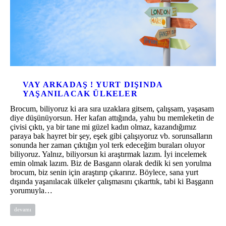
VAY ARKADAŞ ! YURT DIŞINDA
YAŞANILACAK ÜLKELER
Brocum, biliyoruz ki ara sıra uzaklara gitsem, çalışsam, yaşasam
diye düşünüyorsun. Her kafan attığında, yahu bu memleketin de
çivisi çıktı, ya bir tane mi güzel kadın olmaz, kazandığımız
paraya bak hayret bir şey, eşek gibi çalışıyoruz vb. sorunsalların
sonunda her zaman çıktığın yol terk edeceğim buraları oluyor
biliyoruz. Yalnız, biliyorsun ki araştırmak lazım. İyi incelemek
emin olmak lazım. Biz de Basgann olarak dedik ki sen yorulma
brocum, biz senin için araştırıp çıkarırız. Böylece, sana yurt
dışında yaşanılacak ülkeler çalışmasını çıkarttık, tabi ki Başgann
yorumuyla…
devamı