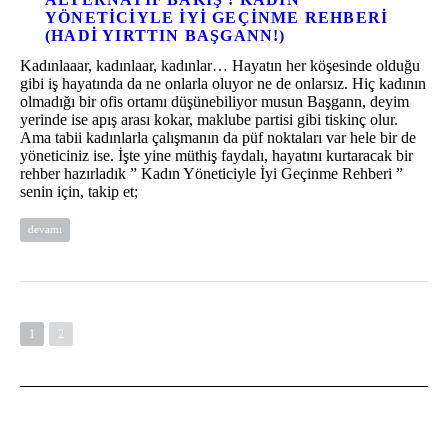
YÖNETICIYLE İYI GEÇINME REHBERI
(HADI YIRTTIN BAŞGANN!)
Kadınlaaar, kadınlaar, kadınlar… Hayatın her köşesinde olduğu
gibi iş hayatında da ne onlarla oluyor ne de onlarsız. Hiç kadının
olmadığı bir ofis ortamı düşünebiliyor musun Başgann, deyim
yerinde ise apış arası kokar, maklube partisi gibi tiskinç olur.
Ama tabii kadınlarla çalışmanın da püf noktaları var hele bir de
yöneticiniz ise. İşte yine müthiş faydalı, hayatını kurtaracak bir
rehber hazırladık ” Kadın Yöneticiyle İyi Geçinme Rehberi ”
senin için, takip et;
devamı
1
2