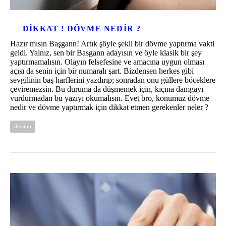
DIKKAT ! DÖVME NEDIR ?
Hazır mısın Başgann! Artık şöyle şekil bir dövme yaptırma vakti
geldi. Yalnız, sen bir Basgann adayısın ve öyle klasik bir şey
yaptırmamalısın. Olayın felsefesine ve amacına uygun olması
açısı da senin için bir numaralı şart. Bizdensen herkes gibi
sevgilinin baş harflerini yazdırıp; sonradan onu güllere böceklere
çeviremezsin. Bu duruma da düşmemek için, kıçına damgayı
vurdurmadan bu yazıyı okumalısın. Evet bro, konumuz dövme
nedir ve dövme yaptırmak için dikkat etmen gerekenler neler ?
devamı