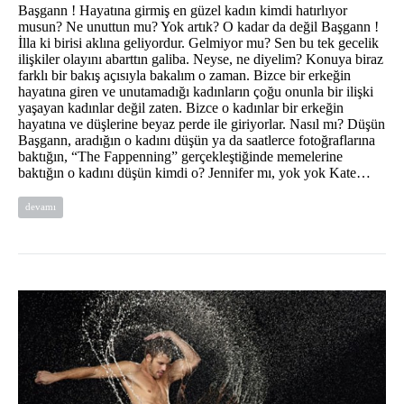
Başgann ! Hayatına girmiş en güzel kadın kimdi hatırlıyor
musun? Ne unuttun mu? Yok artık? O kadar da değil Başgann !
İlla ki birisi aklına geliyordur. Gelmiyor mu? Sen bu tek gecelik
ilişkiler olayını abarttın galiba. Neyse, ne diyelim? Konuya biraz
farklı bir bakış açısıyla bakalım o zaman. Bizce bir erkeğin
hayatına giren ve unutamadığı kadınların çoğu onunla bir ilişki
yaşayan kadınlar değil zaten. Bizce o kadınlar bir erkeğin
hayatına ve düşlerine beyaz perde ile giriyorlar. Nasıl mı? Düşün
Başgann, aradığın o kadını düşün ya da saatlerce fotoğraflarına
baktığın, “The Fappenning” gerçekleştiğinde memelerine
baktığın o kadını düşün kimdi o? Jennifer mı, yok yok Kate…
devamı