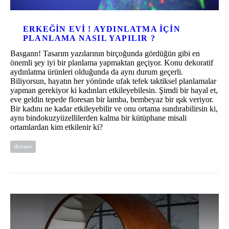
ERKEĞIN EVI ! AYDINLATMA IÇIN
PLANLAMA NASIL YAPILIR ?
Basgann! Tasarım yazılarının birçoğunda gördüğün gibi en
önemli şey iyi bir planlama yapmaktan geçiyor. Konu dekoratif
aydınlatma ürünleri olduğunda da aynı durum geçerli.
Biliyorsun, hayatın her yönünde ufak tefek taktiksel planlamalar
yapman gerekiyor ki kadınları etkileyebilesin. Şimdi bir hayal et,
eve geldin tepede floresan bir lamba, bembeyaz bir ışık veriyor.
Bir kadını ne kadar etkileyebilir ve onu ortama ısındırabilirsin ki,
aynı bindokuzyüzellilerden kalma bir kütüphane misali
ortamlardan kim etkilenir ki?
devamı