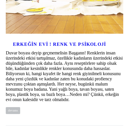
ERKEĞIN EVI ! RENK VE PSIKOLOJI
Duvar boyası deyip geçmemelisin Başgann! Renklerin insan
üzerindeki etkisi tartışılmaz, özellikle kadınların üzerindeki etkisi
düşündüğünden çok daha fazla. Aynı reseptörlere sahip olsak
bile, kadınlar kesinlikle renkler konusunda daha hassaslar.
Biliyorsun ki, hangi kıyafet ile hangi renk giyinilmeli konusunu
daha yeni çözdük ve kadınlar zaten bu konudaki profiency
mevzunu çoktan aşmışlardı. Her neyse, bugünkü malum
konumuz boya badana. Yani yağlı boya, tavan boyası, saten
boya, plastik boya, su bazlı boya…Neden mi? Çünkü, erkeğin
evi onun kalesidir ve tarz olmalıdır.
devamı