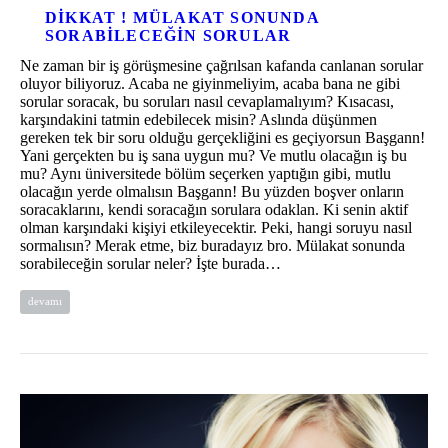
DIKKAT ! MÜLAKAT SONUNDA
SORABILECEĞIN SORULAR
Ne zaman bir iş görüşmesine çağrılsan kafanda canlanan sorular
oluyor biliyoruz. Acaba ne giyinmeliyim, acaba bana ne gibi
sorular soracak, bu soruları nasıl cevaplamalıyım? Kısacası,
karşındakini tatmin edebilecek misin? Aslında düşünmen
gereken tek bir soru olduğu gerçekliğini es geçiyorsun Başgann!
Yani gerçekten bu iş sana uygun mu? Ve mutlu olacağın iş bu
mu? Aynı üniversitede bölüm seçerken yaptığın gibi, mutlu
olacağın yerde olmalısın Başgann! Bu yüzden boşver onların
soracaklarını, kendi soracağın sorulara odaklan. Ki senin aktif
olman karşındaki kişiyi etkileyecektir. Peki, hangi soruyu nasıl
sormalısın? Merak etme, biz buradayız bro. Mülakat sonunda
sorabileceğin sorular neler? İşte burada…
devamı