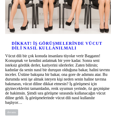
DIKKAT! IŞ GÖRÜŞMELERINDE VÜCUT
DILI NASIL KULLANILMALI
Vücut dili bir çok konuda insanlara tüyolar verir Başgann!
Konuşmak ve kendini anlatmak bir yere kadar. Sonra seni
isteksiz gördük derler, kariyerini silerlerler. Zaten bilirsin;
kadınlar da senin nasıl bir duruşun olduğuna bakar, halini tavrını
inceler. Üstüne bakışına bir bakar, ona gore de adımını atar. Bu
durumda seni işe almak isteyen kişi neden senin haline tavrına
bakmasın, vücut diline dikkat etmesin? İş görüşmesi için
giyineceklerini tamamladın, renk uyumun yerinde, öz geçmişine
de hakimsin. Şimdi sıra görüşme sırasında kullanacağın vücut
diline geldi. İş görüşmelerinde vücut dili nasıl kullanılır
başlıyor…
devamı