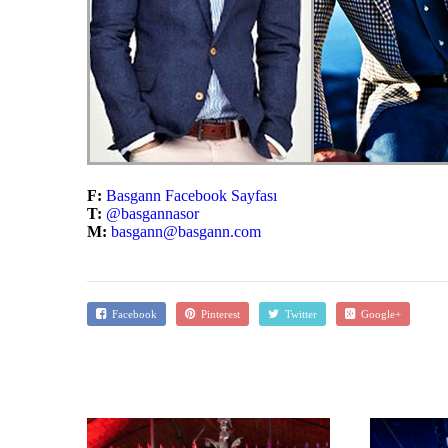
F:
Basgann Facebook Sayfası
T:
@basgannasor
M:
basgann@basgann.com
Facebook
Pinterest
Twitter
Google+