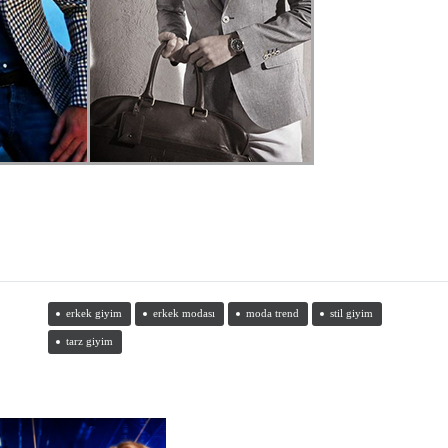
erkek giyim
erkek modası
moda trend
stil giyim
tarz giyim