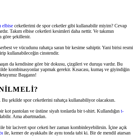
 elbise
ceketlerimi de spor ceketler gibi kullanabilir miyim? Cevap
vardır. Takım elbise ceketleri kesimleri daha nettir. Ve takımın
göre şekillenir.
serbest ve vücudunu rahatça saran bir kesime sahiptir. Yani birisi resmi
rip kullanabileceğin cinstendir.
maşın da kendisine göre bir dokusu, çizgileri ve duruşu vardır. Bu
kilde kombinasyonlar yapmak gerekir. Kısacası, kumaş ve giyindiğin
 detayımız Başgann!
NILMELI?
 Bu şekilde spor ceketlerini rahatça kullanabiliyor olacaksın.
r kot pantolan ve üstüne siyah tonlarda bir t-shirt. Kullandığın
t-
olabilir. Ama abartmadan.
ile bir lacivert spor ceketi her zaman kombinleyebilirsin. İçine açık
bı
ile, kemer de ayakkabı ile aynı tonda tabi ki. Bir de mendil atarsan