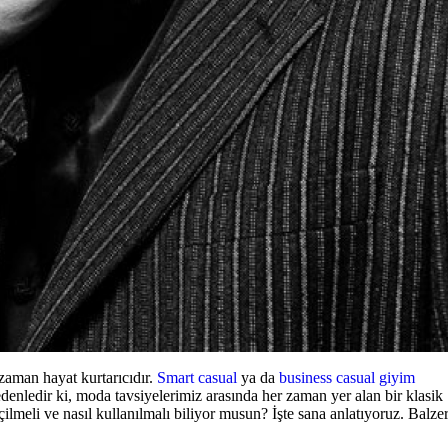
zaman hayat kurtarıcıdır.
Smart casual
ya da
business casual giyim
edenledir ki, moda tavsiyelerimiz arasında her zaman yer alan bir klasik
eçilmeli ve nasıl kullanılmalı biliyor musun? İşte sana anlatıyoruz. Balze