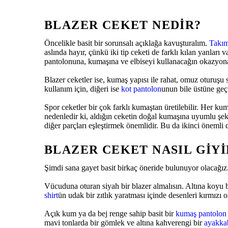
BLAZER CEKET NEDIR?
Öncelikle basit bir sorunsalı açıklağa kavuşturalım.
Takım
aslında hayır, çünkü iki tip ceketi de farklı kılan yanları 
pantolonuna, kumaşına ve elbiseyi kullanacağın okazyona 
Blazer ceketler ise, kumaş yapısı ile rahat, omuz oturuşu 
kullanım için, diğeri ise
kot pantolon
unun bile üstüne geçi
Spor ceketler bir çok farklı kumaştan üretilebilir. Her ku
nedenledir ki, aldığın ceketin doğal kumaşına uyumlu şe
diğer parçları eşleştirmek önemlidir. Bu da ikinci önemli
BLAZER CEKET NASIL GIYI
Şimdi sana gayet basit birkaç öneride bulunuyor olacağız.
Vücuduna oturan siyah bir blazer almalısın. Altına koyu bi
shirt
ün udak bir zıtlık yaratması içinde desenleri kırmızı 
Açık kum ya da bej renge sahip basit bir
kumaş pantolon
mavi tonlarda bir gömlek ve altına kahverengi bir
ayakka