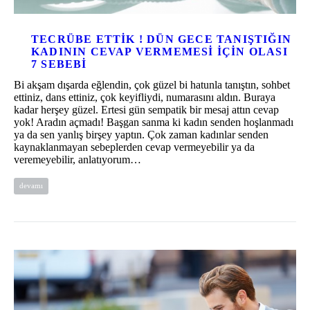
TECRÜBE ETTIK ! DÜN GECE TANIŞTIĞIN
KADININ CEVAP VERMEMESI İÇIN OLASI
7 SEBEBI
Bi akşam dışarda eğlendin, çok güzel bi hatunla tanıştın, sohbet
ettiniz, dans ettiniz, çok keyifliydi, numarasını aldın. Buraya
kadar herşey güzel. Ertesi gün sempatik bir mesaj attın cevap
yok! Aradın açmadı! Başgan sanma ki kadın senden hoşlanmadı
ya da sen yanlış birşey yaptın. Çok zaman kadınlar senden
kaynaklanmayan sebeplerden cevap vermeyebilir ya da
veremeyebilir, anlatıyorum…
devamı