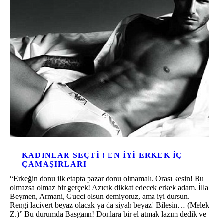
KADINLAR SEÇTI ! EN IYI ERKEK IÇ
ÇAMAŞIRLARI
“Erkeğin donu ilk etapta pazar donu olmamalı. Orası kesin! Bu
olmazsa olmaz bir gerçek! Azıcık dikkat edecek erkek adam. İlla
Beymen, Armani, Gucci olsun demiyoruz, ama iyi dursun.
Rengi lacivert beyaz olacak ya da siyah beyaz! Bilesin… (Melek
Z.)” Bu durumda Basgann! Donlara bir el atmak lazım dedik ve