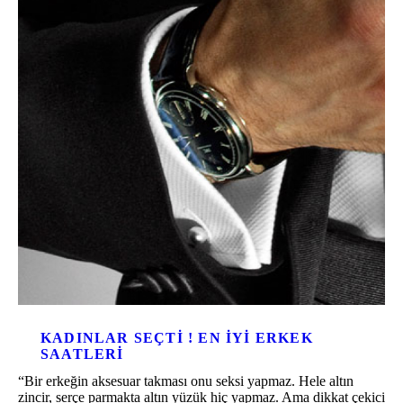
KADINLAR SEÇTI ! EN IYI ERKEK
SAATLERI
“Bir erkeğin aksesuar takması onu seksi yapmaz. Hele altın
zincir, serçe parmakta altın yüzük hiç yapmaz. Ama dikkat çekici