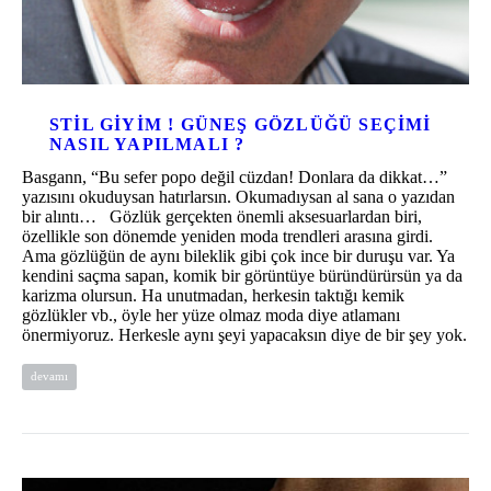
STIL GIYIM ! GÜNEŞ GÖZLÜĞÜ SEÇIMI
NASIL YAPILMALI ?
Basgann, “Bu sefer popo değil cüzdan! Donlara da dikkat…”
yazısını okuduysan hatırlarsın. Okumadıysan al sana o yazıdan
bir alıntı… Gözlük gerçekten önemli aksesuarlardan biri,
özellikle son dönemde yeniden moda trendleri arasına girdi.
Ama gözlüğün de aynı bileklik gibi çok ince bir duruşu var. Ya
kendini saçma sapan, komik bir görüntüye büründürürsün ya da
karizma olursun. Ha unutmadan, herkesin taktığı kemik
gözlükler vb., öyle her yüze olmaz moda diye atlamanı
önermiyoruz. Herkesle aynı şeyi yapacaksın diye de bir şey yok.
devamı