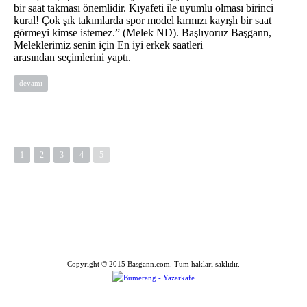
bir saat takması önemlidir. Kıyafeti ile uyumlu olması birinci
kural! Çok şık takımlarda spor model kırmızı kayışlı bir saat
görmeyi kimse istemez.” (Melek ND). Başlıyoruz Başgann,
Meleklerimiz senin için En iyi erkek saatleri
arasından seçimlerini yaptı.
devamı
1
2
3
4
5
Copyright © 2015 Basgann.com. Tüm hakları saklıdır.