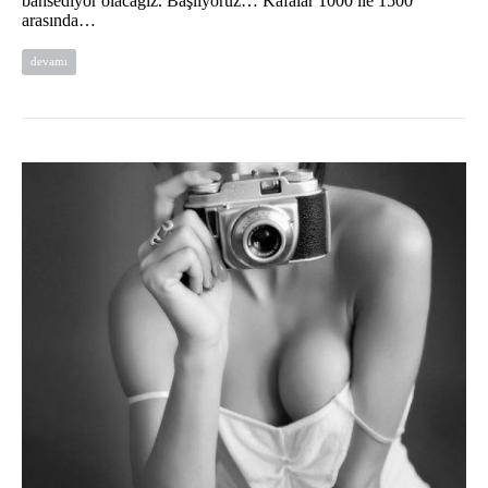
bahsediyor olacağız. Başlıyoruz… Kafalar 1000 ile 1500
arasında…
devamı