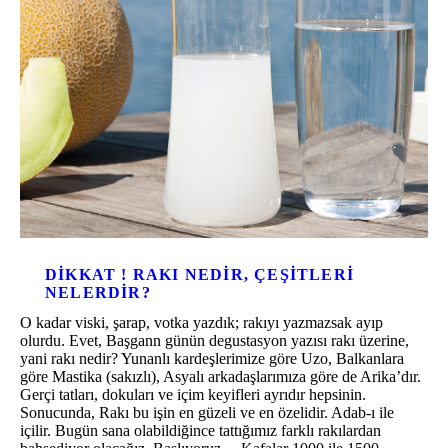
DIKKAT ! RAKI NEDIR, ÇEŞITLERI
NELERDIR?
O kadar viski, şarap, votka yazdık; rakıyı yazmazsak ayıp
olurdu. Evet, Başgann günün degustasyon yazısı rakı üzerine,
yani rakı nedir? Yunanlı kardeşlerimize göre Uzo, Balkanlara
göre Mastika (sakızlı), Asyalı arkadaşlarımıza göre de Arika’dır.
Gerçi tatları, dokuları ve içim keyifleri ayrıdır hepsinin.
Sonucunda, Rakı bu işin en güzeli ve en özelidir. Adab-ı ile
içilir. Bugün sana olabildiğince tattığımız farklı rakılardan