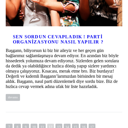
SEN SORDUN CEVAPLADIK ! PARTI
ORGANIZASYONU NASIL YAPILIR ?
Başgann, biliyorsun ki biz bir aileyiz ve her geçen gün
bağlarımız sağlamlaşmaya devam ediyor. En azından biz böyle
hissederek yolumuza devam ediyoruz. Sizlerden gelen sorulara
da dedik ya olabildiğince hızlıca dönüş yapıp sizlere yardımcı
olmaya çalışıyoruz. Kısacası, merak etme bro. Biz burdayız!
Değerli ve kıdemli Başgann’larımızdan birisinden bir mesaj
aldık. Başgann, nasıl parti düzenlemeli diye sordu bize. Biz de
hızlıca cevap vermek adına ufak bir liste hazırladık.
devamı
7
8
9
10
11
12
13
14
15
16
17