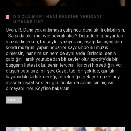
DISCLAIMER ! HANI KENDINE YAKIŞANI
GIYECEKTIN?
Uyarı: R. Daha çok anlamaya çalışınca, daha akıllı olabilirsin.
Sana da olur mu öyle sevgili okur? Dizüstü bilgisayardan
müzik dinlerken, bir şeyler yazıyorsan, aşağıdan aşağıdan
kendi müziğini yapan hoparlör sayesinde iki müzik
dinlersin, inanır mısın hem de aynı anda. Birincisi senin
çaldığın –artık youtube’dan bir şeyler olur, spotify’da bir
başgann listesi olur, senin tercihin. İkincisi hissettiğin, var
oluşun sesi tarzı bir şey. Gayet tabi bir şekilde, günlük
hayatındaki kirlilik gereği, filtrelediğin pek çok güzel şey,
mesela inşaat sesleri, gibi bunlar da senin için hiç var
olmayabilirler. Keyfine bakarsın.
devamı