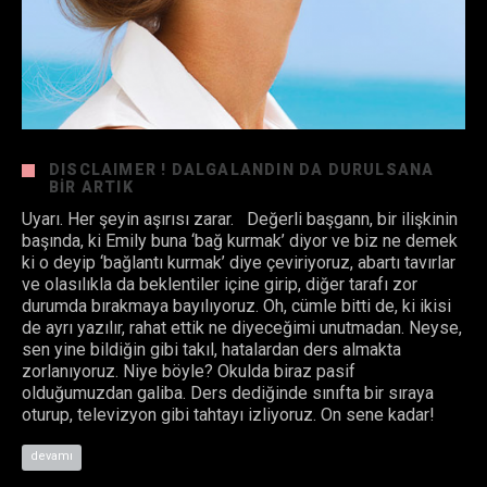
DISCLAIMER ! DALGALANDIN DA DURULSANA
BIR ARTIK
Uyarı. Her şeyin aşırısı zarar. Değerli başgann, bir ilişkinin
başında, ki Emily buna ‘bağ kurmak’ diyor ve biz ne demek
ki o deyip ‘bağlantı kurmak’ diye çeviriyoruz, abartı tavırlar
ve olasılıkla da beklentiler içine girip, diğer tarafı zor
durumda bırakmaya bayılıyoruz. Oh, cümle bitti de, ki ikisi
de ayrı yazılır, rahat ettik ne diyeceğimi unutmadan. Neyse,
sen yine bildiğin gibi takıl, hatalardan ders almakta
zorlanıyoruz. Niye böyle? Okulda biraz pasif
olduğumuzdan galiba. Ders dediğinde sınıfta bir sıraya
oturup, televizyon gibi tahtayı izliyoruz. On sene kadar!
devamı