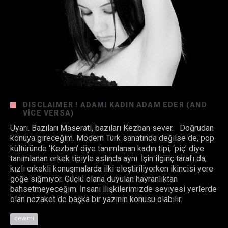
DISCLAIMER ! ADAMI KADIN ADAM EDER (AND
VICE VERSA)
Uyarı. Bazıları Maserati, bazıları Kezban sever. Doğrudan
konuya gireceğim. Modern Türk sanatında değilse de, pop
kültüründe ‘Kezban’ diye tanımlanan kadın tipi, ‘piç’ diye
tanımlanan erkek tipiyle aslında aynı. İşin ilginç tarafı da,
kızlı erkekli konuşmalarda ilki eleştiriliyorken ikincisi yere
göğe sığmıyor. Güçlü olana duyulan hayranlıktan
bahsetmeyeceğim. İnsani ilişkilerimizde seviyesi yerlerde
olan nezaket de başka bir yazının konusu olabilir.
devamı