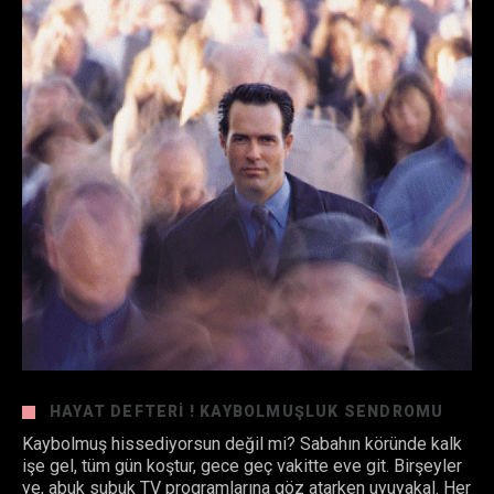
HAYAT DEFTERI ! KAYBOLMUŞLUK SENDROMU
Kaybolmuş hissediyorsun değil mi? Sabahın köründe kalk
işe gel, tüm gün koştur, gece geç vakitte eve git. Birşeyler
ye, abuk subuk TV programlarına göz atarken uyuyakal. Her