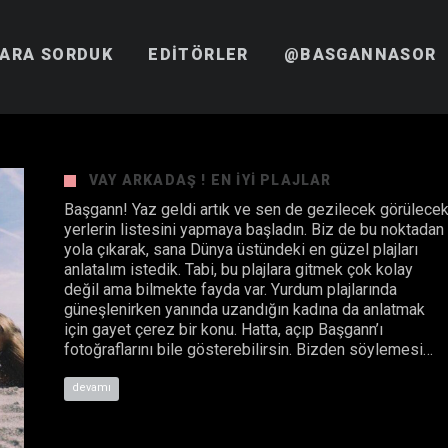
LARA SORDUK
EDITÖRLER
@BASGANNASOR
VAY ARKADAŞ ! EN IYI PLAJLAR
Başgann! Yaz geldi artık ve sen de gezilecek görülece
yerlerin listesini yapmaya başladın. Biz de bu noktadan
yola çıkarak, sana Dünya üstündeki en güzel plajları
anlatalım istedik. Tabi, bu plajlara gitmek çok kolay
değil ama bilmekte fayda var. Yurdum plajlarında
güneşlenirken yanında uzandığın kadına da anlatmak
için gayet çerez bir konu. Hatta, açıp Başgann’ı
fotoğraflarını bile gösterebilirsin. Bizden söylemesi…
devamı