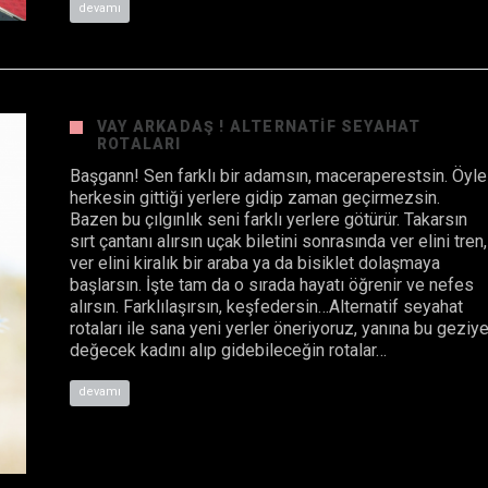
devamı
VAY ARKADAŞ ! ALTERNATIF SEYAHAT
ROTALARI
Başgann! Sen farklı bir adamsın, maceraperestsin. Öyle
herkesin gittiği yerlere gidip zaman geçirmezsin.
Bazen bu çılgınlık seni farklı yerlere götürür. Takarsın
sırt çantanı alırsın uçak biletini sonrasında ver elini tren,
ver elini kiralık bir araba ya da bisiklet dolaşmaya
başlarsın. İşte tam da o sırada hayatı öğrenir ve nefes
alırsın. Farklılaşırsın, keşfedersin…Alternatif seyahat
rotaları ile sana yeni yerler öneriyoruz, yanına bu geziy
değecek kadını alıp gidebileceğin rotalar…
devamı