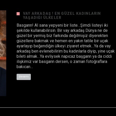
VAY ARKADAŞ ! EN GÜZEL KADINLARIN
YAŞADIĞI ÜLKELER
Basgann! Al sana yepyeni bir liste…Şimdi listeyi iki
şekilde kullanabilirsin. Bir vay arkadaş Dünya ne de
güzel bir yermiş biz farkında değilmişiz diyerekten
güzellere bakmak ve hemen en yakın tatile bir uçak
ayarlayıp beğendiğin ülkeyi ziyaret etmek…Ya da vay
arkadaş ben evlenebilirim bu kadınlarla diyip, yine uçak
bileti almak…Ya evliysek napıcaz başgann ya da ciddi
ilişkimiz var basgann dersen, o zaman fotoğraflara
bakıcan…
devamı