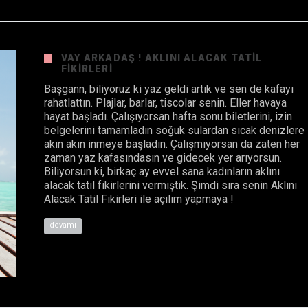
VAY ARKADAŞ ! AKLINI ALACAK TATIL
FIKIRLERI
Başgann, biliyoruz ki yaz geldi artık ve sen de kafayı
rahatlattın. Plajlar, barlar, tiscolar senin. Eller havaya
hayat başladı. Çalışıyorsan hafta sonu biletlerini, izin
belgelerini tamamladın soğuk sulardan sıcak denizlere
akın akın inmeye başladın. Çalışmıyorsan da zaten her
zaman yaz kafasındasın ve gidecek yer arıyorsun.
Biliyorsun ki, birkaç ay evvel sana kadınların aklını
alacak tatil fikirlerini vermiştik. Şimdi sıra senin Aklını
Alacak Tatil Fikirleri ile açılım yapmaya !
devamı