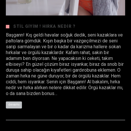
STIL GIYIM ! HIRKA NEDIR ?
Başgann! Kış geldi havalar soğuk dedik, seni kazaklara ve
paltolara gömdük. Kışın başka bir vazgeçilmezi de seni
sarıp sarmalayan ve bir o kadar da karizma hallere sokan
hırkalar ve örgülü kazaklardır. Kafam rahat, sakin bir
adamım ben diyorsan. Ne yapacaksın ki ceketi, takım
elbiseyi? En güzel çözüm biraz isyankar, biraz da snob bir
duruşa sahip olacağın kıyafetleri gardırobuna eklemen. O
zaman hırka ne güne duruyor, bir de örgülü kazaklar. Hem
ciddi, hem isyankar. Senin için Başgann! Al bakalım, hırka
nedir ve hırka alırken nelere dikkat edilir. Örgü kazaklar mı,
o da sana bizden bonus…
devamı