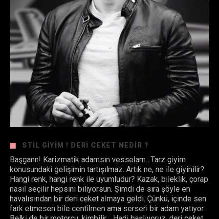
STIL GIYIM ! DERI CEKET NEDIR ?
Başgann! Karizmatik adamsın vesselam…Tarz giyim
konusundaki gelişimin tartışılmaz. Artık ne, ne ile giyinilir?
Hangi renk, hangi renk ile uyumludur? Kazak, bileklik, çorap
nasıl seçilir hepsini biliyorsun. Şimdi de sıra şöyle en
havalısından bir deri ceket almaya geldi. Çünkü, içinde sen
fark etmesen bile centilmen ama serseri bir adam yatıyor.
Belki de bir motorcu, kimbilir… Hadi başlıyoruz, deri ceket